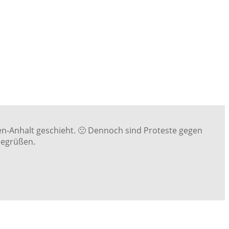
hsen-Anhalt geschieht. 🙁 Dennoch sind Proteste gegen
begrüßen.