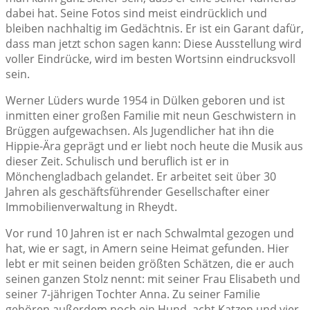
dabei hat. Seine Fotos sind meist eindrücklich und
bleiben nachhaltig im Gedächtnis. Er ist ein Garant dafür,
dass man jetzt schon sagen kann: Diese Ausstellung wird
voller Eindrücke, wird im besten Wortsinn eindrucksvoll
sein.
Werner Lüders wurde 1954 in Dülken geboren und ist
inmitten einer großen Familie mit neun Geschwistern in
Brüggen aufgewachsen. Als Jugendlicher hat ihn die
Hippie-Ära geprägt u
nd er liebt noch heute die Musik aus
dieser Zeit. Schulisch und beruflich ist er in
Mönchengladbach gelandet. Er arbeitet seit über 30
Jahren als geschäftsführender Gesellschafter einer
Immobilienverwaltung in Rheydt.
Vor rund 10 Jahren ist er nach Schwalmtal gezogen und
hat, wie er sagt, in Amern seine Heimat gefunden. Hier
lebt er mit seinen beiden größten Schätzen, die er auch
seinen ganzen Stolz nennt: mit seiner Frau Elisabeth und
seiner 7-jährigen Tochter Anna. Zu seiner Familie
gehören außerdem noch ein Hund, acht Katzen und vier