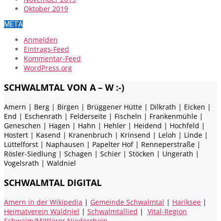
Oktober 2019
META
Anmelden
Eintrags-Feed
Kommentar-Feed
WordPress.org
SCHWALMTAL VON A – W :-)
Amern | Berg | Birgen | Brüggener Hütte | Dilkrath | Eicken |
End | Eschenrath | Felderseite | Fischeln | Frankenmühle |
Geneschen | Hagen | Hahn | Hehler | Heidend | Hochfeld |
Hostert | Kasend | Kranenbruch | Krinsend | Leloh | Linde |
Lüttelforst | Naphausen | Papelter Hof | Renneperstraße |
Rösler-Siedlung | Schagen | Schier | Stöcken | Ungerath |
Vogelsrath | Waldniel
SCHWALMTAL DIGITAL
Amern in der Wikipedia
|
Gemeinde Schwalmtal
|
Hariksee
|
Heimatverein Waldniel
|
Schwalmtallied
|
Vital-Region
Schwalm/Mittlerer Niederrhein