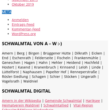
Oktober 2019
META
Anmelden
Eintrags-Feed
Kommentar-Feed
WordPress.org
SCHWALMTAL VON A – W :-)
Amern | Berg | Birgen | Brüggener Hütte | Dilkrath | Eicken |
End | Eschenrath | Felderseite | Fischeln | Frankenmühle |
Geneschen | Hagen | Hahn | Hehler | Heidend | Hochfeld |
Hostert | Kasend | Kranenbruch | Krinsend | Leloh | Linde |
Lüttelforst | Naphausen | Papelter Hof | Renneperstraße |
Rösler-Siedlung | Schagen | Schier | Stöcken | Ungerath |
Vogelsrath | Waldniel
SCHWALMTAL DIGITAL
Amern in der Wikipedia
|
Gemeinde Schwalmtal
|
Hariksee
|
Heimatverein Waldniel
|
Schwalmtallied
|
Vital-Region
Schwalm/Mittlerer Niederrhein