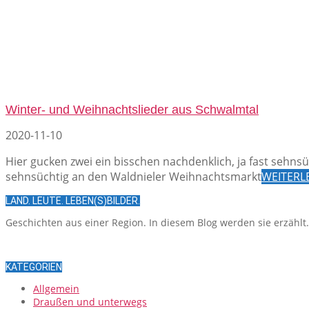
Winter- und Weihnachtslieder aus Schwalmtal
2020-11-10
Hier gucken zwei ein bisschen nachdenklich, ja fast sehns
sehnsüchtig an den Waldnieler Weihnachtsmarkt
WEITERL
LAND. LEUTE. LEBEN(S)BILDER.
Geschichten aus einer Region. In diesem Blog werden sie erzählt
KATEGORIEN
Allgemein
Draußen und unterwegs